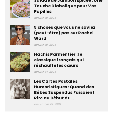
Salade de Jambon Épicée : Une
Touche Diabolique pour Vos
Papilles
janvier 15, 2025
5 choses que vous ne saviez
(peut-être) pas sur Rachel
Ward
janvier 16, 2025
Hachis Parmentier : le
classique français qui
réchauffe les cœurs
janvier 14, 2025
Les Cartes Postales
Humoristiques : Quand des
Bébés Suspendus Faisaient
Rire au Début du...
décembre 15, 2024